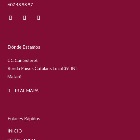
607 48 98 97
F
I
Y
a
n
o
c
s
u
e
t
t
b
a
u
o
g
b
Dónde Estamos
o
r
e
k
a
m
CC Can Soleret
Ronda Països Catalans Local 39, INT
Mataró
IR AL MAPA
Enlaces Rápidos
INICIO