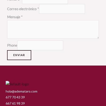
Correo electrónico
*
Mensaje
*
Phone
ENVIAR
hola@ademataro.com
677 70 43 39
667 61 98 39