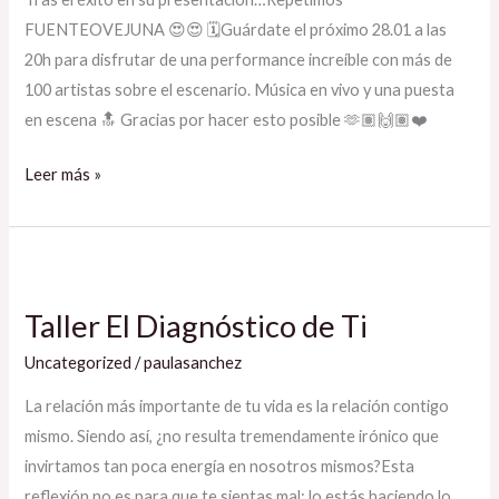
FUENTEOVEJUNA 😍😍 🗓Guárdate el próximo 28.01 a las
20h para disfrutar de una performance increíble con más de
100 artistas sobre el escenario. Música en vivo y una puesta
en escena 🔝 Gracias por hacer esto posible 🫶🏽🙌🏽❤️
Leer más »
Taller
El
Taller El Diagnóstico de Ti
Diagnóstico
de
Uncategorized
/
paulasanchez
Ti
La relación más importante de tu vida es la relación contigo
mismo. Siendo así, ¿no resulta tremendamente irónico que
invirtamos tan poca energía en nosotros mismos?Esta
reflexión no es para que te sientas mal: lo estás haciendo lo