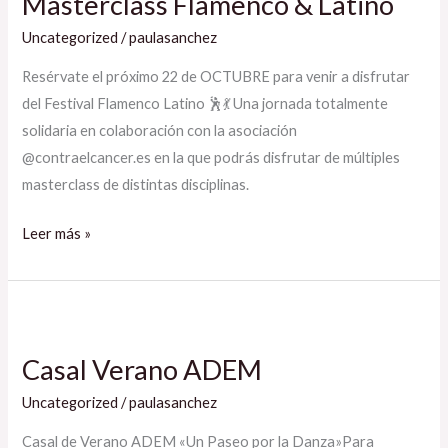
Masterclass Flamenco & Latino
&
Latino
Uncategorized
/
paulasanchez
Resérvate el próximo 22 de OCTUBRE para venir a disfrutar
del Festival Flamenco Latino 🕺💃 Una jornada totalmente
solidaria en colaboración con la asociación
@contraelcancer.es en la que podrás disfrutar de múltiples
masterclass de distintas disciplinas.
Leer más »
Casal
Verano
Casal Verano ADEM
ADEM
Uncategorized
/
paulasanchez
Casal de Verano ADEM «Un Paseo por la Danza»Para