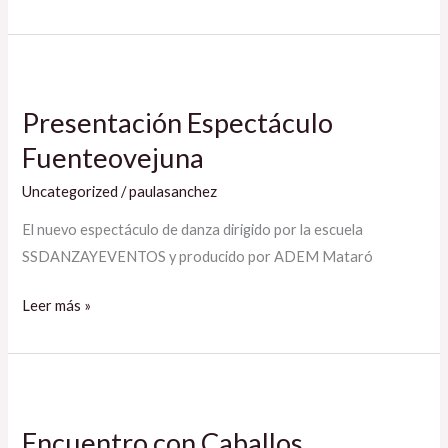
Presentación
Espectáculo
Presentación Espectáculo
Fuenteovejuna
Fuenteovejuna
Uncategorized
/
paulasanchez
El nuevo espectáculo de danza dirigido por la escuela
SSDANZAYEVENTOS y producido por ADEM Mataró
Leer más »
Encuentro
con
Encuentro con Caballos
Caballos