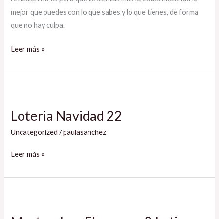
mejor que puedes con lo que sabes y lo que tienes, de forma
que no hay culpa.
Leer más »
Loteria
Navidad
Loteria Navidad 22
22
Uncategorized
/
paulasanchez
Leer más »
Masterclass
Flamenco