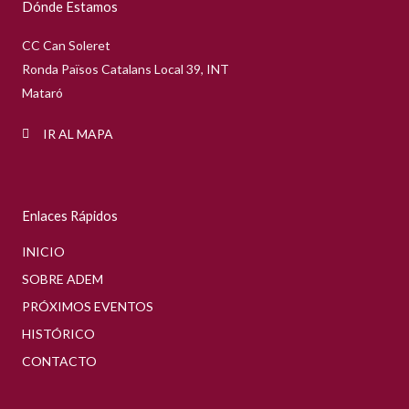
Dónde Estamos
o
r
e
k
a
m
CC Can Soleret
Ronda Països Catalans Local 39, INT
Mataró
IR AL MAPA
Enlaces Rápidos
INICIO
SOBRE ADEM
PRÓXIMOS EVENTOS
HISTÓRICO
CONTACTO