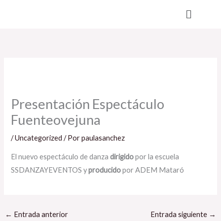
Ir
Menú
al
contenido
Presentación Espectáculo
Fuenteovejuna
/
Uncategorized
/ Por
paulasanchez
El nuevo espectáculo de danza
dirigido
por la escuela
SSDANZAYEVENTOS y
producido
por ADEM Mataró
←
Entrada anterior
Entrada siguiente
→