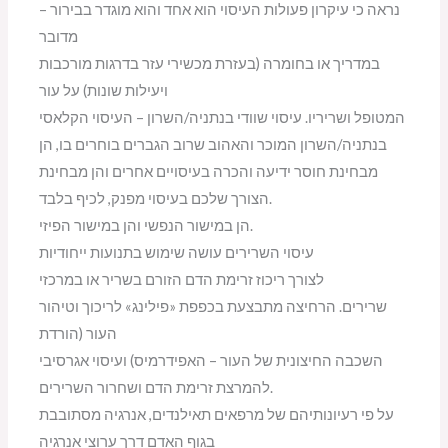
נראה כי עיקרון פעולות העיסוי הוא אחד והוא מוגדר בבירור –
מדובר
במדריך או בחומרה (בעזרת מכשירי עזר בדרגות מורכבות
ויעילות שונות) על עור
המטופל ושריריו. עיסוי שוודי בנתניה/השרון – העיסוי הקלאסי
בנתניה/השרון המוכר והאהוב שרוב הגברים בוחרים בו, הן
מבחינת חוסר ידיעה והכרה בעיסויים אחרים והן מבחינת
הצורך שלכם בעיסוי מפנק, לכיף בלבד.
הן במישור הנפשי והן במישור הפיזי.
עיסוי השרירים עושה שימוש בתנועות ייחודיות
לצורך ריכוז זרימת הדם הזורם בשריר או במרכזי
שרירים. הרחיצה מתבצעת בכפפת «פילינג» לריכוך וטיהור
העור (הורדת
השכבה החיצונית של העור – האפידרמיס) ועיסוי אגרסיבי
להמרצת זרימת הדם ושחרור השרירים.
על פי רעיונותיהם של מרפאים תאילנדים, אנרגיה מסתובבת
בגוף האדם דרך ערוצי אנרגיה