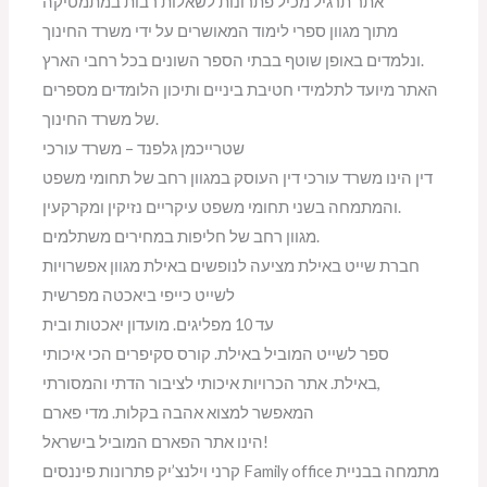
אתר תרגיל מכיל פתרונות לשאלות רבות במתמטיקה
מתוך מגוון ספרי לימוד המאושרים על ידי משרד החינוך
ונלמדים באופן שוטף בבתי הספר השונים בכל רחבי הארץ.
האתר מיועד לתלמידי חטיבת ביניים ותיכון הלומדים מספרים
של משרד החינוך.
שטרייכמן גלפנד – משרד עורכי
דין הינו משרד עורכי דין העוסק במגוון רחב של תחומי משפט
והמתמחה בשני תחומי משפט עיקריים נזיקין ומקרקעין.
מגוון רחב של חליפות במחירים משתלמים.
חברת שייט באילת מציעה לנופשים באילת מגוון אפשרויות
לשייט כייפי ביאכטה מפרשית
עד 10 מפליגים. מועדון יאכטות ובית
ספר לשייט המוביל באילת. קורס סקיפרים הכי איכותי
באילת. אתר הכרויות איכותי לציבור הדתי והמסורתי,
המאפשר למצוא אהבה בקלות. מדי פארם
הינו אתר הפארם המוביל בישראל!
קרני וילנצ’יק פתרונות פיננסים Family office מתמחה בבניית