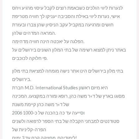
לנערות ליווי הולכים כשבאמת רוצים לקבל עיסוי מרגיע ויחס
אישי, נערות ליווי באילת והסביבה יעניקו לך חוויה מטריפת
חושים ומרגיעה במקביל עקב הניסיון שהן צברו ובעזרת
המראה המדהים שלהן.
הפלגה על יאכטה הינה חוויה מדהימה.
באתר ניתן למצוא רשימה של בתי המלון השונים בירושלים על
פי חלוקה לכוכבים.
בתי מלון בירושלים הינו אתר נישה מומחה למציאת בתי מלון
בירושלים.
חברת M.D. International Studies היא מיזם ראשון
מסוגו בארץ של ד»ר משה כהן, רופא ומורה במקצועו. המכינה
של ד»ר משה כהן קיימת משנת
2006 וסייעה עד כה בהכנה של כ-1000
סטודנטים למבחני הקבלה של בתי הספר לרפואה ולשנים
הפרה-קליניות של
לימודיהם. מחזיקה קרח עד 3 ימים!