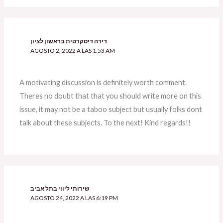
דירה דיסקרטית בראשון לציון
AGOSTO 2, 2022 A LAS 1:53 AM
A motivating discussion is definitely worth comment.
Theres no doubt that that you should write more on this
issue, it may not be a taboo subject but usually folks dont
talk about these subjects. To the next! Kind regards!!
שירותי ליווי בתל אביב
AGOSTO 24, 2022 A LAS 6:19 PM