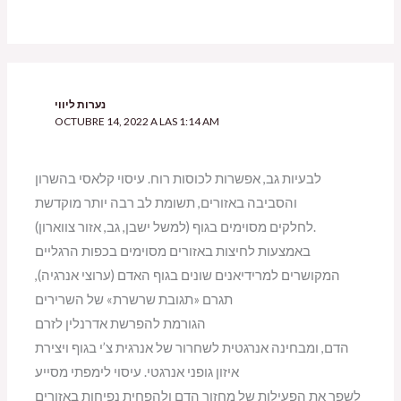
נערות ליווי
OCTUBRE 14, 2022 A LAS 1:14 AM
לבעיות גב, אפשרות לכוסות רוח. עיסוי קלאסי בהשרון
והסביבה באזורים, תשומת לב רבה יותר מוקדשת
לחלקים מסוימים בגוף (למשל ישבן, גב, אזור צווארון).
באמצעות לחיצות באזורים מסוימים בכפות הרגליים
המקושרים למרידיאנים שונים בגוף האדם (ערוצי אנרגיה),
תגרם «תגובת שרשרת» של השרירים
הגורמת להפרשת אדרנלין לזרם
הדם, ומבחינה אנרגטית לשחרור של אנרגית צ’י בגוף ויצירת
איזון גופני אנרגטי. עיסוי לימפתי מסייע
לשפר את הפעילות של מחזור הדם ולהפחית נפיחות באזורים